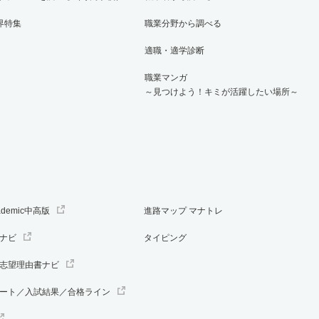
界特集
職業分野から調べる
適職・適学診断
職業マンガ
～見つけよう！キミが活躍したい場所～
ademic中高版
進路マップ マナトレ
ナビ
タイピング
志望理由書ナビ
ート／入試結果／合格ライン