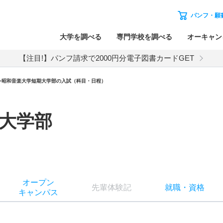
パンフ・願
大学を調べる
専門学校を調べる
オーキャン
【注目!】パンフ請求で2000円分電子図書カードGET
>
昭和音楽大学短期大学部
の入試（科目・日程）
大学部
オー
プン
先輩
体験記
就職
・
資格
キャン
パス