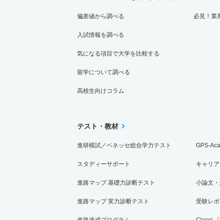
偏差値から調べる
必見！業
入試情報を調べる
気になる項目で大学を比較する
留学について調べる
高校生向けコラム
テスト・教材
進研模試／ベネッセ総合学力テスト
GPS-Ac
スタディーサポート
キャリア
進路マップ 基礎力診断テスト
小論文・
進路マップ 実力診断テスト
受験レポ
進路達成プログラム
Classi