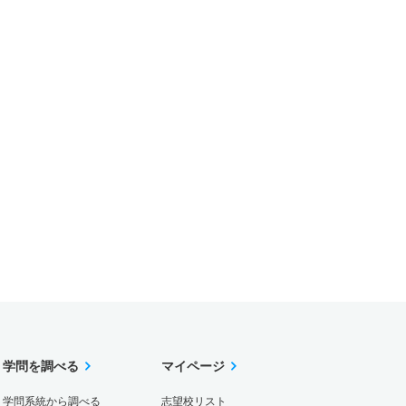
学問を調べる
マイページ
学問系統から調べる
志望校リスト