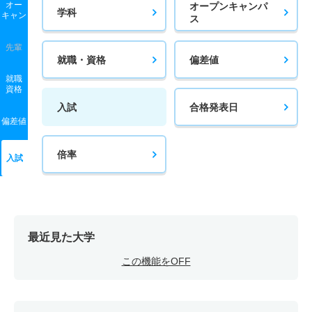
オー
オープンキャンパ
学科
キャン
ス
先輩
就職・資格
偏差値
就職
資格
入試
合格発表日
偏差値
倍率
入試
最近見た大学
この機能をOFF