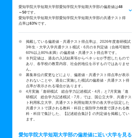
愛知学院大学短期大学部愛知学院大学短期大学部の偏差値は
48
～50
です。
愛知学院大学短期大学部愛知学院大学短期大学部の共通テスト得
点率は
63%
です。
※ 掲載している偏差値・共通テスト得点率は、2026年度進研模試
3年生・大学入学共通テスト模試・6月のＢ判定値（合格可能性
60%以上80%未満）の偏差値・共通テスト得点率です。
※ Ｂ判定値は、過去の入試結果等からベネッセが予想したもので
あり、各学校の教育内容、社会的地位を示すものではありませ
ん。
※ 募集単位の変更などにより、偏差値・共通テスト得点率が表示
されないことや、過去に実施した模試の偏差値・共通テスト得
点率が表示される場合があります。
※ 4月実施「進研模試 総合学力記述模試・4月」と7月実施「進
研模試 総合学力記述模試・7月」では、国公立大学、共通テス
ト利用私立大学、共通テスト利用短期大学の各大学が設定した
共通テストで課される教科・科目と個別学力検査で課される教
科・科目で集計した、【記述総合集計】の判定値を掲載してい
ます。
愛知学院大学短期大学部の偏差値に近い大学を見る