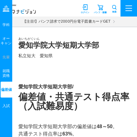
マナビジョン
検索
ログイン
パンフ・願書
【注目!】パンフ請求で2000円分電子図書カードGET
学科
オー
あいちがくいん
キャン
愛知学院大学短期大学部
私立短大 愛知県
先輩
就職
資格
愛知学院大学短期大学部/
偏差値
偏差値・共通テスト得点率
（入試難易度）
入試
愛知学院大学短期大学部の偏差値は
48～50
。
共通テスト得点率は
63%
。