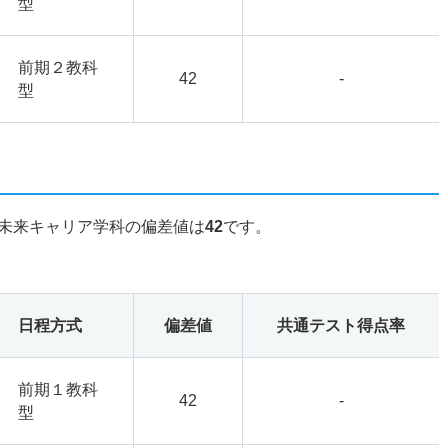
型
前期２教科
42
-
型
未来キャリア学科の偏差値は
42
です。
日程方式
偏差値
共通テスト得点率
前期１教科
42
-
型