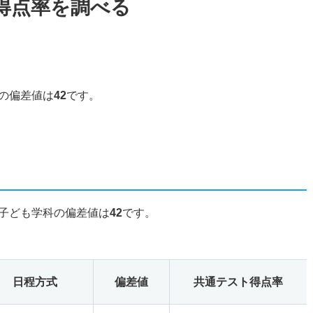
得点率を調べる
の偏差値は
42
です。
子ども学科の偏差値は
42
です。
日程方式
偏差値
共通テスト得点率