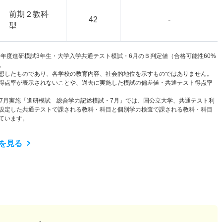
前期２教科
42
-
型
6年度進研模試3年生・大学入学共通テスト模試・6月のＢ判定値（合格可能性60%
。
想したものであり、各学校の教育内容、社会的地位を示すものではありません。
得点率が表示されないことや、過去に実施した模試の偏差値・共通テスト得点率
と7月実施「進研模試 総合学力記述模試・7月」では、国公立大学、共通テスト利
設定した共通テストで課される教科・科目と個別学力検査で課される教科・科目
ています。
を見る