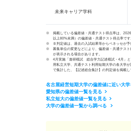
未来キャリア学科
※ 掲載している偏差値・共通テスト得点率は、202
以上80%未満）の偏差値・共通テスト得点率です
※ Ｂ判定値は、過去の入試結果等からベネッセが予
※ 募集単位の変更などにより、偏差値・共通テスト
が表示される場合があります。
※ 4月実施「進研模試 総合学力記述模試・4月」
用私立大学、共通テスト利用短期大学の各大学が
で集計した、【記述総合集計】の判定値を掲載し
名古屋経営短期大学の偏差値に近い大学
愛知県の偏差値一覧を見る
私立短大の偏差値一覧を見る
大学の偏差値一覧から調べる