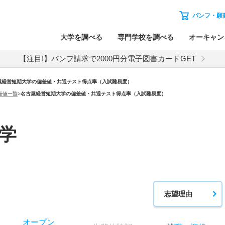
パンフ・願
大学を調べる
専門学校を調べる
オーキャン
【注目!】パンフ請求で2000円分電子図書カードGET
屋経営短期大学の偏差値・共通テスト得点率（入試難易度）
差値一覧
>
名古屋経営短期大学の偏差値・共通テスト得点率（入試難易度）
学
志望理由
オー
プン