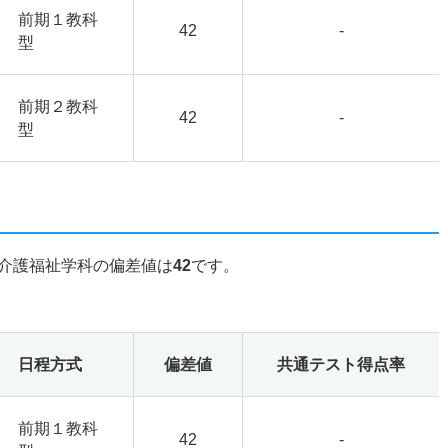
前期１教科
42
-
型
前期２教科
42
-
型
介護福祉学科の偏差値は
42
です。
日程方式
偏差値
共通テスト得点率
前期１教科
42
-