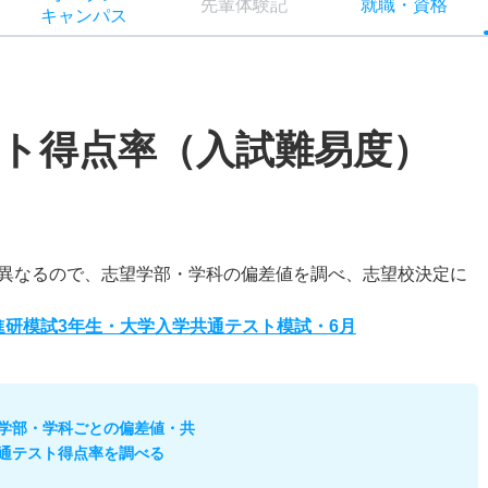
先輩
体験記
就職
・
資格
キャン
パス
ト得点率（入試難易度）
異なるので、志望学部・学科の偏差値を調べ、志望校決定に
度進研模試3年生・大学入学共通テスト模試・6月
学部・学科ごとの偏差値・共
通テスト得点率を調べる