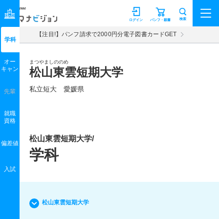
マナビジョン
検索
ログイン
パンフ・願書
【注目!】パンフ請求で2000円分電子図書カードGET
学科
オー
まつやましののめ
キャン
松山東雲短期大学
私立短大 愛媛県
先輩
就職
資格
松山東雲短期大学/
偏差値
学科
入試
松山東雲短期大学