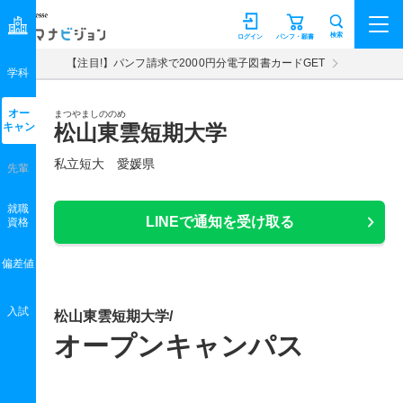
マナビジョン
検索
ログイン
パンフ・願書
【注目!】パンフ請求で2000円分電子図書カードGET
学科
オー
まつやましののめ
キャン
松山東雲短期大学
私立短大 愛媛県
先輩
就職
LINEで通知を受け取る
資格
偏差値
入試
松山東雲短期大学/
オープンキャンパス