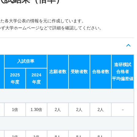
した各大学公表の情報を元に作成しています。
必ず大学ホームページなどで詳細を確認してください。
入試倍率
進研模試
志願者数
受験者数
合格者数
合格者
2025
2024
平均偏差値
年度
年度
1倍
1.30倍
2人
2人
2人
－