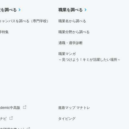
校を調べる
職業を調べる
キャンパスを調べる（専門学校）
職業名から調べる
界特集
職業分野から調べる
適職・適学診断
職業マンガ
～見つけよう！キミが活躍したい場所～
ademic中高版
進路マップ マナトレ
ナビ
タイピング