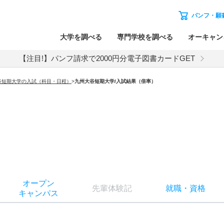
パンフ・願
大学を調べる
専門学校を調べる
オーキャン
【注目!】パンフ請求で2000円分電子図書カードGET
谷短期大学の入試（科目・日程）
>
九州大谷短期大学
/入試結果（倍率）
オー
プン
先輩
体験記
就職
・
資格
キャン
パス