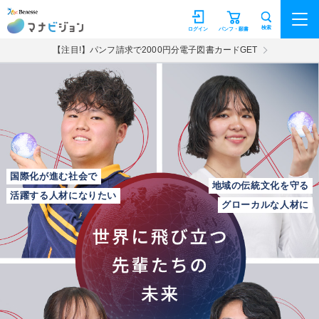
マナビジョン
検索
ログイン
パンフ・願書
【注目!】パンフ請求で2000円分電子図書カードGET
国際化が進む社会で
地域の伝統文化を守る
活躍する人材になりたい
グローカルな人材に