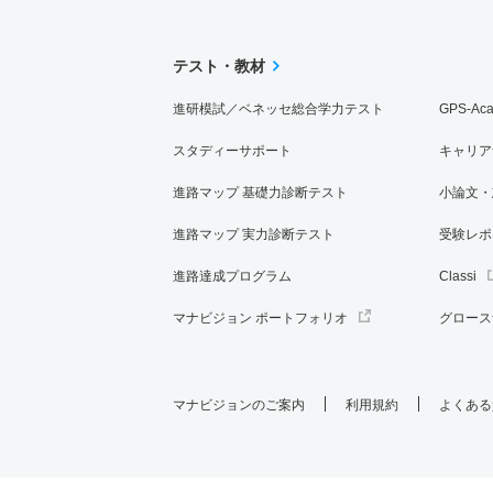
テスト・教材
進研模試／ベネッセ総合学力テスト
GPS-Ac
スタディーサポート
キャリア
進路マップ 基礎力診断テスト
小論文・
進路マップ 実力診断テスト
受験レポ
進路達成プログラム
Classi
マナビジョン ポートフォリオ
グロース
マナビジョンのご案内
利用規約
よくある