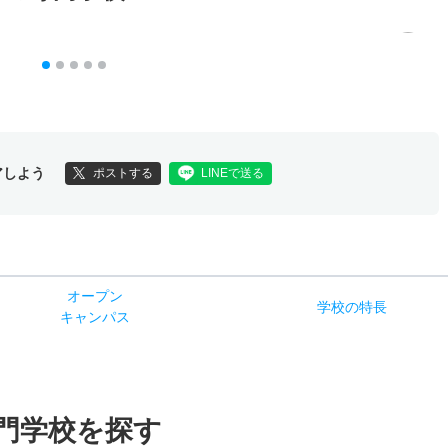
アしよう
ポストする
LINEで送る
オー
プン
学校
の
特長
キャン
パス
門学校を探す