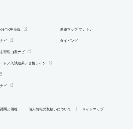
ademic中高版
進路マップ マナトレ
ナビ
タイピング
志望理由書ナビ
ート／入試結果／合格ライン
ナビ
質問と回答
個人情報の取扱いについて
サイトマップ