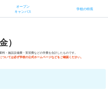
オー
プン
学校
の
特長
キャン
パス
金）
業料・施設設備費・実習費などの学費を合計したものです。
については必ず学校の公式ホームページなどをご確認ください。