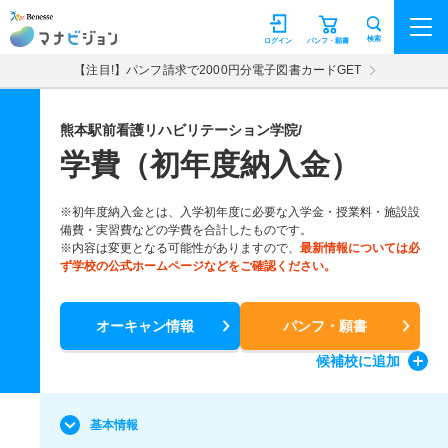
マナビジョン
検索
ログイン
パンフ・願書
【注目!】パンフ請求で2000円分電子図書カードGET
熊本駅前看護リハビリテーション学院/
学費（初年度納入金）
※初年度納入金とは、入学初年度に必要な入学金・授業料・施設設
備費・実習費などの学費を合計したものです。
※内容は変更となる可能性がありますので、
最新情報については必
ず学校の公式ホームページなどをご確認ください。
オーキャン情報
パンフ・願書
候補校
に追加
基本情報