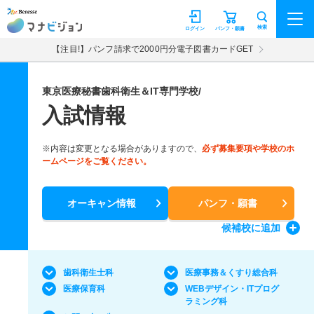
マナビジョン
検索
ログイン
パンフ・願書
【注目!】パンフ請求で2000円分電子図書カードGET
東京医療秘書歯科衛生＆IT専門学校/
入試情報
※内容は変更となる場合がありますので、
必ず募集要項や学校のホ
ームページをご覧ください。
オーキャン情報
パンフ・願書
候補校
に追加
歯科衛生士科
医療事務＆くすり総合科
医療保育科
WEBデザイン・ITプログ
ラミング科