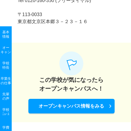
Tel 0120-160-350 (フリーダイヤル)
〒113-0033
東京都文京区本郷３－２３－１６
基本
情報
オー
キャン
学校
特長
卒業生
この学校が気になったら
の
仕事
オープンキャンパスへ！
先輩
の声
オープンキャンパス情報をみる
学校
ﾆｭｰｽ
学費