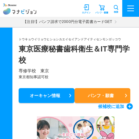
マナビジョン
検索
ログイン
パンフ・願書
【注目!】パンフ請求で2000円分電子図書カードGET
トウキョウイリョウヒショシカエイセイアンドアイティセンモンガッコウ
東京医療秘書歯科衛生＆IT専門学
校
専修学校 東京
東京都知事認可校
オーキャン情報
パンフ・願書
候補校
に追加