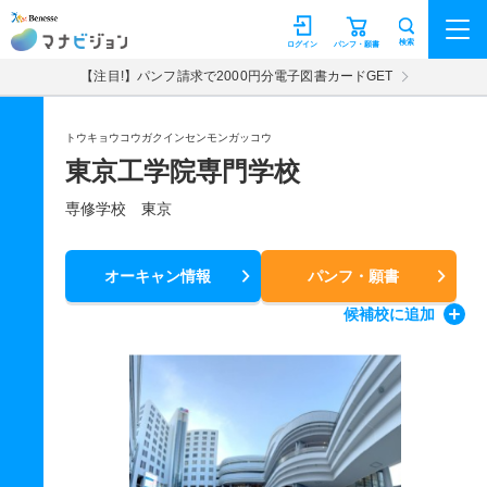
マナビジョン
検索
ログイン
パンフ・願書
【注目!】パンフ請求で2000円分電子図書カードGET
トウキョウコウガクインセンモンガッコウ
東京工学院専門学校
専修学校 東京
オーキャン情報
パンフ・願書
候補校
に追加