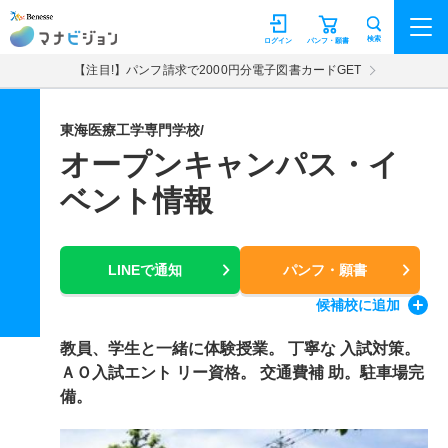
マナビジョン
検索
ログイン
パンフ・願書
【注目!】パンフ請求で2000円分電子図書カードGET
東海医療工学専門学校/
オープンキャンパス・イ
ベント情報
LINEで通知
パンフ・願書
候補校
に追加
教員、学生と一緒に体験授業。 丁寧な 入試対策。
ＡＯ入試エント リー資格。 交通費補 助。駐車場完
備。