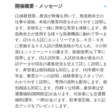
開催概要・メッセージ
(1)体験授業…教員が映像を用いて、救急救命士の
仕事や資格、本校の教育内容をわかりやすく説明し
ます。在校生と一緒に簡単な実習も体験します。救
急救命士が使用する様々な医療機器に触れて学べま
す。(2)ＡＯ入試にエントリーできる…６月～９月
に実施するＡＯ入試の受験資格が与えられ、その対
策(エントリーシートの書き方、面接指導)も丁寧に
指導します。(3)入試対策…入試担当者が過去の入
試データや現在の募集状況を交えて詳しく説明しま
す。希望者は個別相談も対応します。(4)学費や奨
学金、教育ローンの説明…経験豊富なスタッフが、
わかりやすく説明し、専用の資料も配布します。個
別相談も対応します。(5)様々な特典…参加者は交
通費補助(期間限定)があります。付添者にも交通費
補助(通年、一律)があります。駐車場完備。また記
念グッズをプレゼントします。