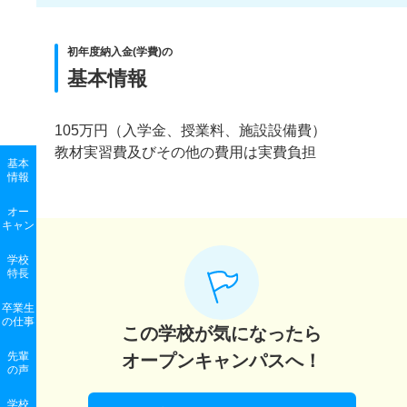
初年度納入金(学費)の
基本情報
105万円（入学金、授業料、施設設備費）
教材実習費及びその他の費用は実費負担
基本
情報
オー
キャン
学校
特長
卒業生
の
仕事
この学校が気になったら
先輩
オープンキャンパスへ！
の声
学校