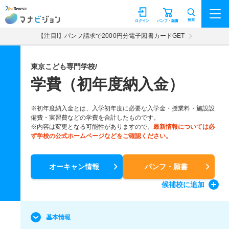
マナビジョン
検索
ログイン
パンフ・願書
【注目!】パンフ請求で2000円分電子図書カードGET
東京こども専門学校/
学費（初年度納入金）
※初年度納入金とは、入学初年度に必要な入学金・授業料・施設設
備費・実習費などの学費を合計したものです。
※内容は変更となる可能性がありますので、
最新情報については必
ず学校の公式ホームページなどをご確認ください。
オーキャン情報
パンフ・願書
候補校
に追加
基本情報