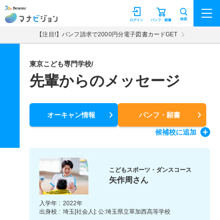
マナビジョン
検索
ログイン
パンフ・願書
【注目!】パンフ請求で2000円分電子図書カードGET
東京こども専門学校/
先輩からのメッセージ
オーキャン情報
パンフ・願書
候補校
に追加
こどもスポーツ・ダンスコース
矢作周さん
入学年 :
2022年
出身校 :
埼玉[社会人]: 公:埼玉県立草加西高等学校