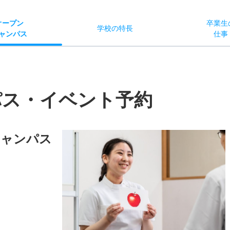
オー
プン
卒業生
学校
の
特長
ャン
パス
仕事
パス・イベント予約
キャンパス