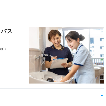
ンパス
4(日)