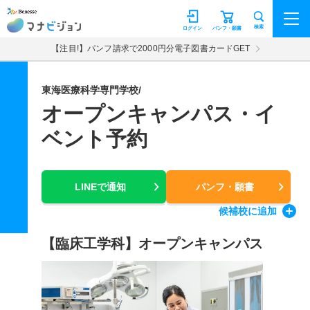
マナビジョン
検索
ログイン
パンフ・願書
【注目!】パンフ請求で2000円分電子図書カードGET
東海医療科学専門学校/
オープンキャンパス・イ
ベント予約
LINEで通知
パンフ・願書
候補校
に追加
【臨床工学科】オープンキャンパス