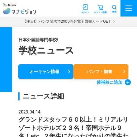
マナビジョン
検索
ログイン
パンフ・願書
【注目!】パンフ請求で2000円分電子図書カードGET
日本外国語専門学校/
学校ニュース
オーキャン情報
パンフ・願書
候補校
に追加
ニュース詳細
2023.04.14
グランドスタッフ６０以上！ミリアルリ
ゾートホテルズ２３名！帝国ホテル９
名！etc. ２年生になったばかりの学生た