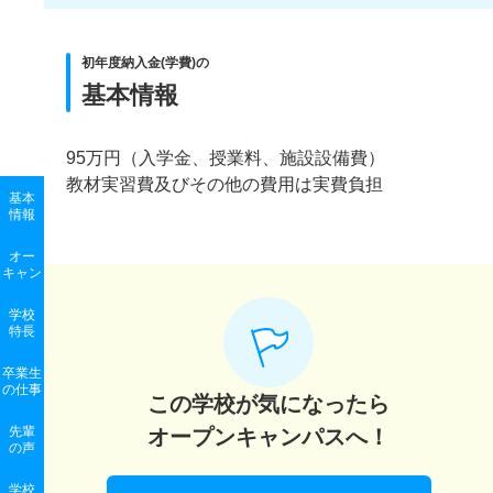
初年度納入金(学費)の
基本情報
95万円（入学金、授業料、施設設備費）
教材実習費及びその他の費用は実費負担
基本
情報
オー
キャン
学校
特長
卒業生
の
仕事
この学校が気になったら
先輩
オープンキャンパスへ！
の声
学校