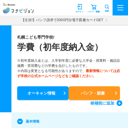
マナビジョン
検索
ログイン
パンフ・願書
【注目!】パンフ請求で2000円分電子図書カードGET
札幌こども専門学校/
学費（初年度納入金）
※初年度納入金とは、入学初年度に必要な入学金・授業料・施設設
備費・実習費などの学費を合計したものです。
※内容は変更となる可能性がありますので、
最新情報については必
ず学校の公式ホームページなどをご確認ください。
オーキャン情報
パンフ・願書
候補校
に追加
基本情報