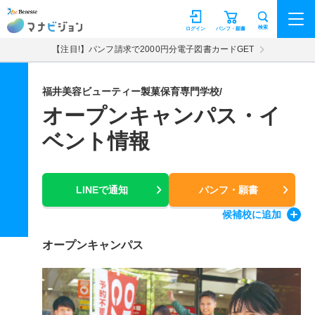
マナビジョン
検索
ログイン
パンフ・願書
【注目!】パンフ請求で2000円分電子図書カードGET
福井美容ビューティー製菓保育専門学校/
オープンキャンパス・イ
ベント情報
LINEで通知
パンフ・願書
候補校
に追加
オープンキャンパス