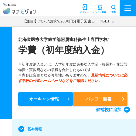
マナビジョン
検索
ログイン
パンフ・願書
【注目!】パンフ請求で2000円分電子図書カードGET
北海道医療大学歯学部附属歯科衛生士専門学校/
学費（初年度納入金）
※初年度納入金とは、入学初年度に必要な入学金・授業料・施設設
備費・実習費などの学費を合計したものです。
※内容は変更となる可能性がありますので、
最新情報については必
ず学校の公式ホームページなどをご確認ください。
オーキャン情報
パンフ・願書
候補校
に追加
基本情報