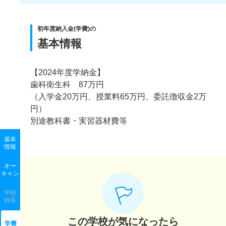
初年度納入金(学費)の
基本情報
【2024年度学納金】
歯科衛生科 87万円
（入学金20万円、授業料65万円、委託徴収金2万
円）
別途教科書・実習器材費等
基本
情報
オー
キャン
学校
特長
この学校が気になったら
学費