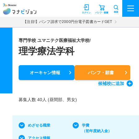
マナビジョン
検索
ログイン
パンフ・願書
【注目!】パンフ請求で2000円分電子図書カードGET
専門学校 ユマニテク医療福祉大学校/
理学療法学科
オーキャン情報
パンフ・願書
候補校
に追加
募集人数 40人 (昼間部、男女)
めざせる職業
学費
（初年度納入金）
アクセス情報