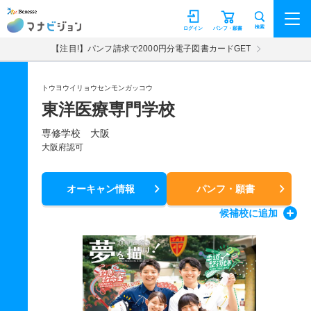
マナビジョン
検索
ログイン
パンフ・願書
【注目!】パンフ請求で2000円分電子図書カードGET
トウヨウイリョウセンモンガッコウ
東洋医療専門学校
専修学校 大阪
大阪府認可
オーキャン情報
パンフ・願書
候補校
に追加