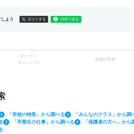
アしよう
ポストする
LINEで送る
オー
プン
学校
の
特長
キャン
パス
索
「学校の特長」から調べる
「みんなのクラス」から調
る
「卒業生の仕事」から調べる
「保護者の方へ」から
る