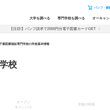
パンフ・願
大学を調べる
専門学校を調べる
オーキャン
【注目!】パンフ請求で2000円分電子図書カードGET
千葉医療福祉専門学校の学校基本情報
学校
オー
プン
学校
の
特長
キャン
パス