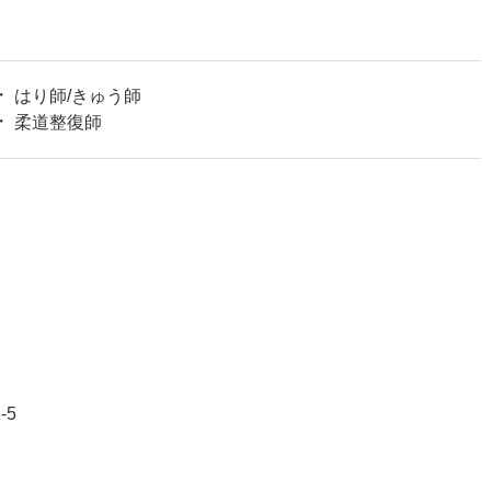
はり師/きゅう師
柔道整復師
-5