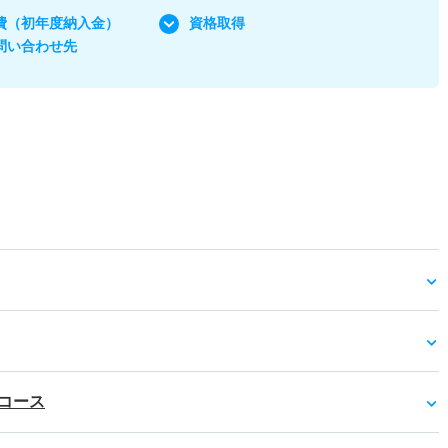
費
（初年度納入金）
資格取得
問い合わせ先
コース