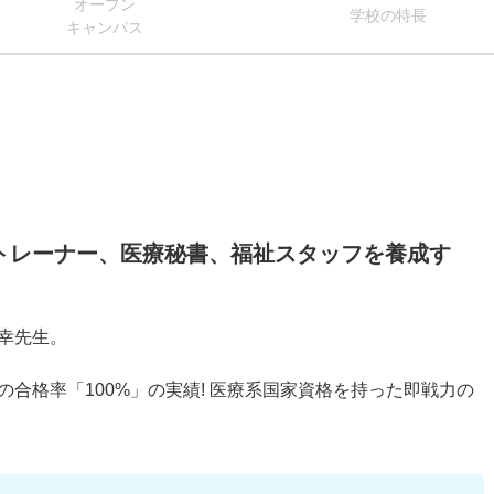
オー
プン
学校
の
特長
キャン
パス
トレーナー、医療秘書、福祉スタッフを養成す
幸先生。
合格率「100%」の実績! 医療系国家資格を持った即戦力の