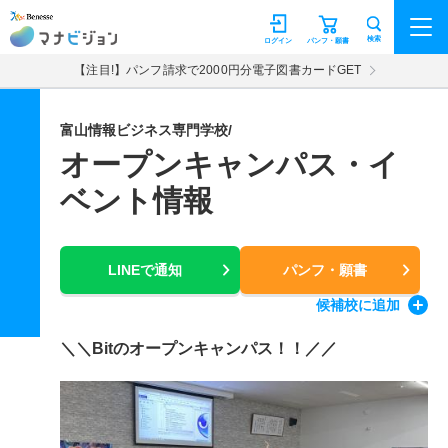
マナビジョン
検索
ログイン
パンフ・願書
【注目!】パンフ請求で2000円分電子図書カードGET
富山情報ビジネス専門学校/
オープンキャンパス・イ
ベント情報
LINEで通知
パンフ・願書
候補校
に追加
＼＼Bitのオープンキャンパス！！／／