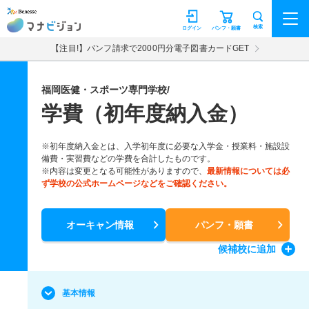
マナビジョン
検索
ログイン
パンフ・願書
【注目!】パンフ請求で2000円分電子図書カードGET
福岡医健・スポーツ専門学校/
学費（初年度納入金）
※初年度納入金とは、入学初年度に必要な入学金・授業料・施設設
備費・実習費などの学費を合計したものです。
※内容は変更となる可能性がありますので、
最新情報については必
ず学校の公式ホームページなどをご確認ください。
オーキャン情報
パンフ・願書
候補校
に追加
基本情報