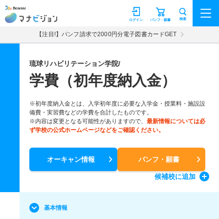
マナビジョン
検索
ログイン
パンフ・願書
【注目!】パンフ請求で2000円分電子図書カードGET
琉球リハビリテーション学院/
学費（初年度納入金）
※初年度納入金とは、入学初年度に必要な入学金・授業料・施設設
備費・実習費などの学費を合計したものです。
※内容は変更となる可能性がありますので、
最新情報については必
ず学校の公式ホームページなどをご確認ください。
オーキャン情報
パンフ・願書
候補校
に追加
基本情報