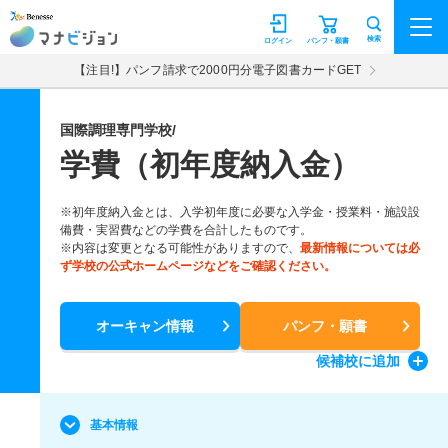
マナビジョン
検索
ログイン
パンフ・願書
【注目!】パンフ請求で2000円分電子図書カードGET
国際調理専門学校/
学費（初年度納入金）
※初年度納入金とは、入学初年度に必要な入学金・授業料・施設設
備費・実習費などの学費を合計したものです。
※内容は変更となる可能性がありますので、
最新情報については必
ず学校の公式ホームページなどをご確認ください。
オーキャン情報
パンフ・願書
候補校
に追加
基本情報