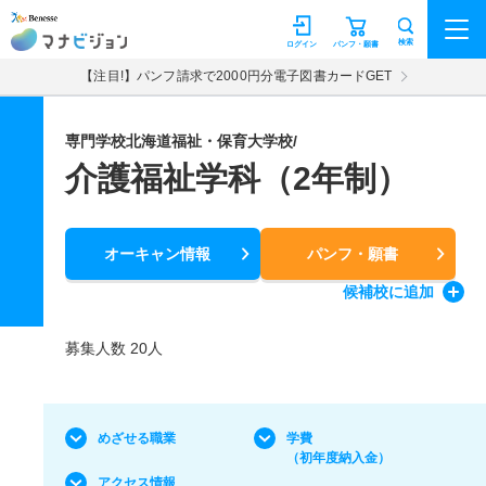
マナビジョン
検索
ログイン
パンフ・願書
【注目!】パンフ請求で2000円分電子図書カードGET
専門学校北海道福祉・保育大学校/
介護福祉学科（2年制）
オーキャン情報
パンフ・願書
候補校
に追加
募集人数 20人
めざせる職業
学費
（初年度納入金）
アクセス情報