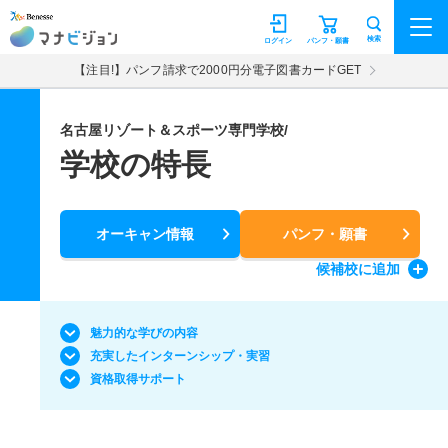
マナビジョン
検索
ログイン
パンフ・願書
【注目!】パンフ請求で2000円分電子図書カードGET
名古屋リゾート＆スポーツ専門学校/
学校の特長
オーキャン情報
パンフ・願書
候補校
に追加
魅力的な学びの内容
充実したインターンシップ・実習
資格取得サポート