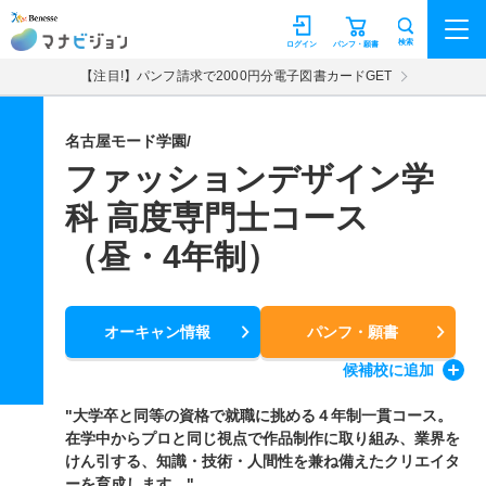
マナビジョン
検索
ログイン
パンフ・願書
【注目!】パンフ請求で2000円分電子図書カードGET
名古屋モード学園/
ファッションデザイン学
科 高度専門士コース
（昼・4年制）
オーキャン情報
パンフ・願書
候補校
に追加
"大学卒と同等の資格で就職に挑める４年制一貫コース。
在学中からプロと同じ視点で作品制作に取り組み、業界を
けん引する、知識・技術・人間性を兼ね備えたクリエイタ
ーを育成します。"