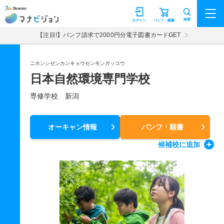
マナビジョン
検索
ログイン
パンフ・願書
【注目!】パンフ請求で2000円分電子図書カードGET
ニホンシゼンカンキョウセンモンガッコウ
日本自然環境専門学校
専修学校 新潟
オーキャン情報
パンフ・願書
候補校
に追加