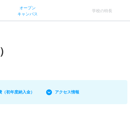
オー
プン
学校
の
特長
キャン
パス
）
費
（初年度納入金）
アクセス情報