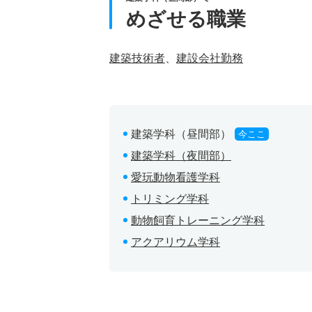
めざせる職業
建築技術者
、
建設会社勤務
建築学科（昼間部）
今ここ
建築学科（夜間部）
愛玩動物看護学科
トリミング学科
動物飼育トレーニング学科
アクアリウム学科