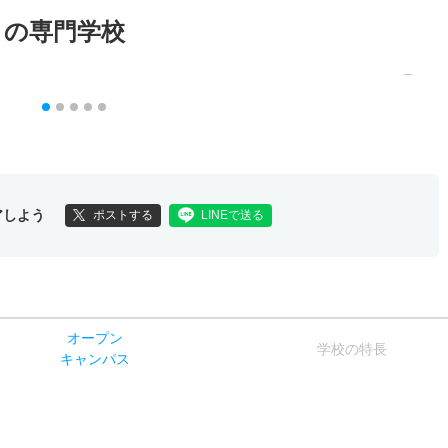
メの専門学校
アしよう
ポストする
LINEで送る
オー
プン
学校
の
特長
キャン
パス