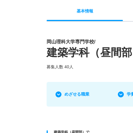
基本
情報
岡山理科大学専門学校/
建築学科（昼間部
募集人数 40人
めざせる職業
学
建築学科（昼間部）で