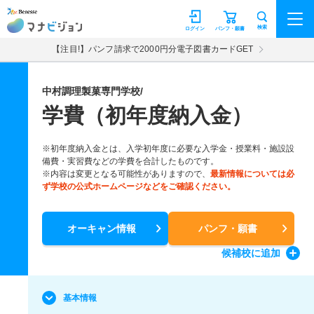
マナビジョン
検索
ログイン
パンフ・願書
【注目!】パンフ請求で2000円分電子図書カードGET
中村調理製菓専門学校/
学費（初年度納入金）
※初年度納入金とは、入学初年度に必要な入学金・授業料・施設設
備費・実習費などの学費を合計したものです。
※内容は変更となる可能性がありますので、
最新情報については必
ず学校の公式ホームページなどをご確認ください。
オーキャン情報
パンフ・願書
候補校
に追加
基本情報