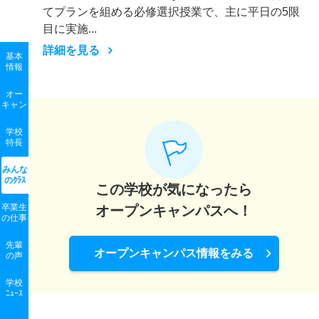
てプランを組める必修選択授業で、主に平日の5限
目に実施...
詳細を見る
基本
情報
オー
キャン
学校
特長
みんな
のｸﾗｽ
この学校が気になったら
卒業生
オープンキャンパスへ！
の
仕事
先輩
オープンキャンパス情報をみる
の声
学校
ﾆｭｰｽ