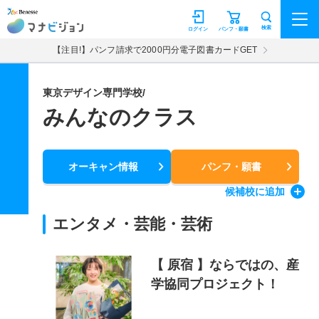
マナビジョン
検索
ログイン
パンフ・願書
【注目!】パンフ請求で2000円分電子図書カードGET
東京デザイン専門学校/
みんなのクラス
オーキャン情報
パンフ・願書
候補校
に追加
エンタメ・芸能・芸術
【 原宿 】ならではの、産
学協同プロジェクト！