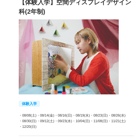
【体験入学】空間ディスプレイデザイン
科(2年制)
体験入学
・08/08(土)
・08/14(金)
・08/16(日)
・08/19(水)
・08/23(日)
・08/26(水)
・08/30(日)
・09/12(土)
・09/23(水)
・10/04(日)
・11/08(日)
・11/21(土)
・12/20(日)