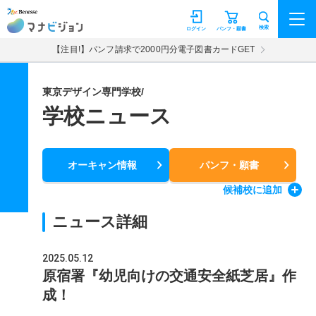
マナビジョン
検索
ログイン
パンフ・願書
【注目!】パンフ請求で2000円分電子図書カードGET
東京デザイン専門学校/
学校ニュース
オーキャン情報
パンフ・願書
候補校
に追加
ニュース詳細
2025.05.12
原宿署『幼児向けの交通安全紙芝居』作
成！