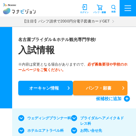
マナビジョン
検索
ログイン
パンフ・願書
【注目!】パンフ請求で2000円分電子図書カードGET
名古屋ブライダル＆ホテル観光専門学校/
入試情報
※内容は変更となる場合がありますので、
必ず募集要項や学校のホ
ームページをご覧ください。
オーキャン情報
パンフ・願書
候補校
に追加
ウェディングプランナー科
ブライダルヘアメイク＆ド
レス科
ホテルエアトラベル科
お問い合せ先