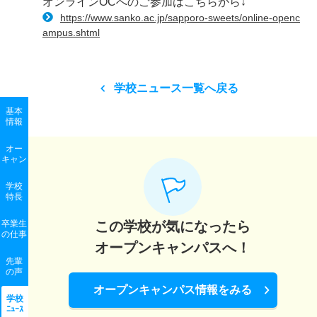
オンラインOCへのご参加はこちらから↓
https://www.sanko.ac.jp/sapporo-sweets/online-openc
ampus.shtml
学校ニュース一覧へ戻る
基本
情報
オー
キャン
学校
特長
卒業生
この学校が気になったら
の
仕事
オープンキャンパスへ！
先輩
の声
オープンキャンパス情報をみる
学校
ﾆｭｰｽ