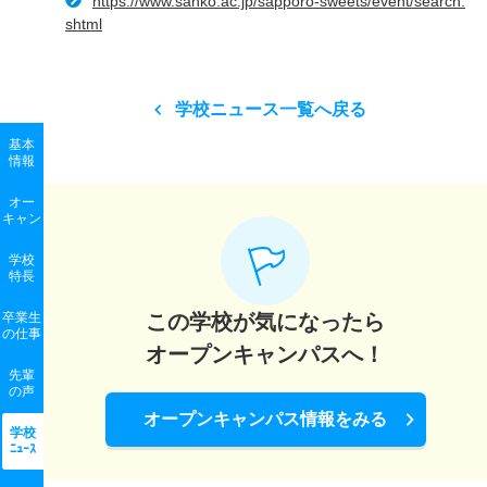
https://www.sanko.ac.jp/sapporo-sweets/event/search.
shtml
学校ニュース一覧へ戻る
基本
情報
オー
キャン
学校
特長
卒業生
この学校が気になったら
の
仕事
オープンキャンパスへ！
先輩
の声
オープンキャンパス情報をみる
学校
ﾆｭｰｽ