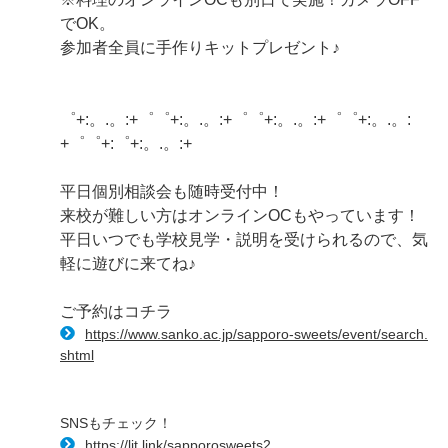
でOK。
参加者全員に手作りキットプレゼント♪
゜+:。.。:+゜゜+:。.。:+゜゜+:。.。:+゜゜+:。.。:
+゜゜+:゜+:。.。:+
平日個別相談会も随時受付中！
来校が難しい方はオンラインOCもやっています！
平日いつでも学校見学・説明を受けられるので、気
軽に遊びに来てね♪
ご予約はコチラ
https://www.sanko.ac.jp/sapporo-sweets/event/search.
shtml
SNSもチェック！
https://lit.link/sapporosweets2