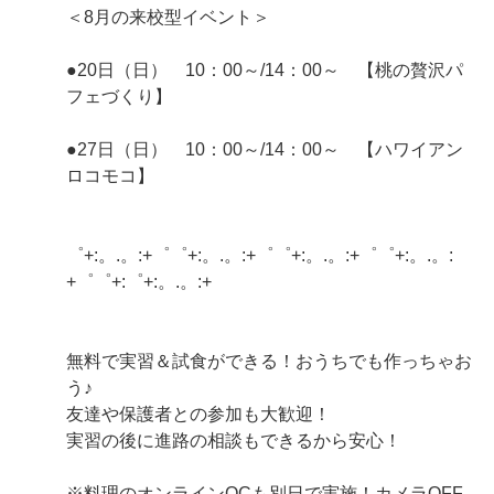
＜8月の来校型イベント＞
●20日（日） 10：00～/14：00～ 【桃の贅沢パ
フェづくり】
●27日（日） 10：00～/14：00～ 【ハワイアン
ロコモコ】
゜+:。.。:+゜゜+:。.。:+゜゜+:。.。:+゜゜+:。.。:
+゜゜+:゜+:。.。:+
無料で実習＆試食ができる！おうちでも作っちゃお
う♪
友達や保護者との参加も大歓迎！
実習の後に進路の相談もできるから安心！
※料理のオンラインOCも別日で実施！カメラOFF