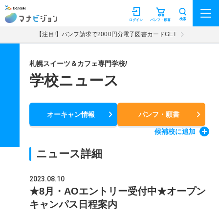
マナビジョン
検索
ログイン
パンフ・願書
【注目!】パンフ請求で2000円分電子図書カードGET
札幌スイーツ＆カフェ専門学校/
学校ニュース
オーキャン情報
パンフ・願書
候補校
に追加
ニュース詳細
2023.08.10
★8月・AOエントリー受付中★オープン
キャンパス日程案内