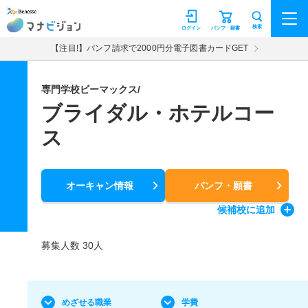
マナビジョン
検索
ログイン
パンフ・願書
【注目!】パンフ請求で2000円分電子図書カードGET
専門学校ビーマックス/
ブライダル・ホテルコー
ス
オーキャン情報
パンフ・願書
候補校
に追加
募集人数 30人
めざせる職業
学費