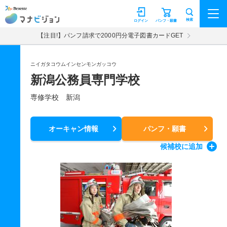
マナビジョン
検索
ログイン
パンフ・願書
【注目!】パンフ請求で2000円分電子図書カードGET
ニイガタコウムインセンモンガッコウ
新潟公務員専門学校
専修学校 新潟
オーキャン情報
パンフ・願書
候補校
に追加