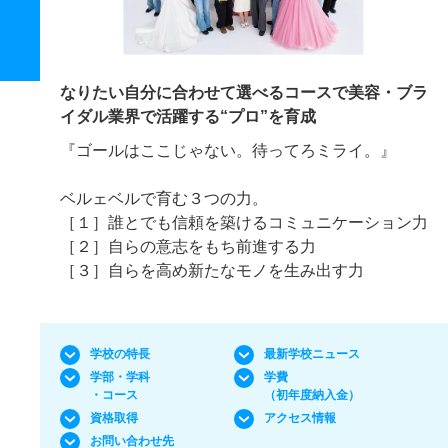
なりたい自分に合わせて選べるコースで美容・ブラ
イダル業界で活躍する“プロ”を育成
『ゴールはここじゃない。待ってろミライ。』
ベルェベルで育む３つの力。
［１］誰とでも信頼を築けるコミュニケーション力
［２］自らの意志をもち前進する力
［３］自らを高め新たなモノを生み出す力
学校の特長
最新学校ニュース
学部・学科
学費
・コース
（初年度納入金）
資格取得
アクセス情報
お問い合わせ先