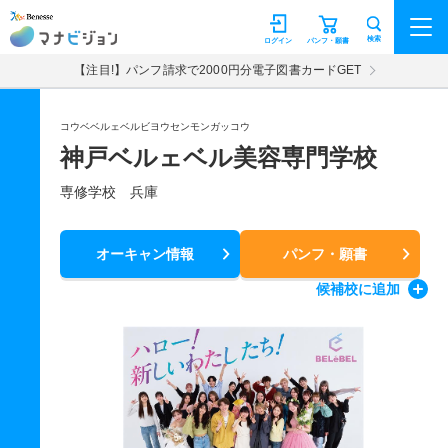
マナビジョン
検索
ログイン
パンフ・願書
【注目!】パンフ請求で2000円分電子図書カードGET
コウベベルェベルビヨウセンモンガッコウ
神戸ベルェベル美容専門学校
専修学校 兵庫
オーキャン情報
パンフ・願書
候補校
に追加