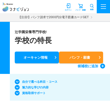
マナビジョン
検索
ログイン
パンフ・願書
【注目!】パンフ請求で2000円分電子図書カードGET
辻学園栄養専門学校/
学校の特長
オーキャン情報
パンフ・願書
候補校
に追加
自分で選べる科目・コース
魅力的な学びの内容
資格取得サポート