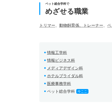
ペット総合学科で
めざせる職業
トリマー
、
動物飼育係、トレーナー
、
ペ
情報工学科
情報ビジネス科
メディアデザイン科
ホテルブライダル科
医療事務学科
ペット総合学科
今ここ