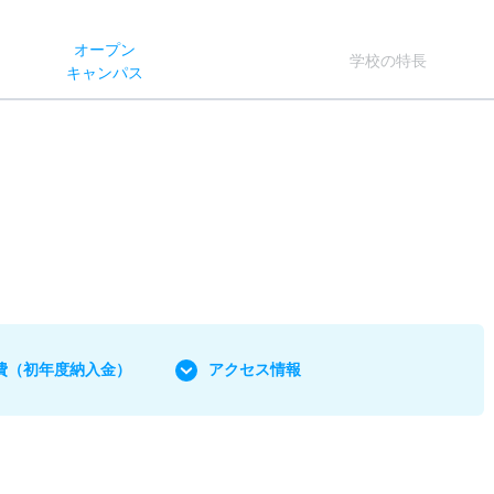
オー
プン
学校
の
特長
キャン
パス
費
（初年度納入金）
アクセス情報