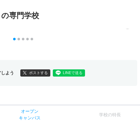
メの専門学校
アしよう
ポストする
LINEで送る
オー
プン
学校
の
特長
キャン
パス