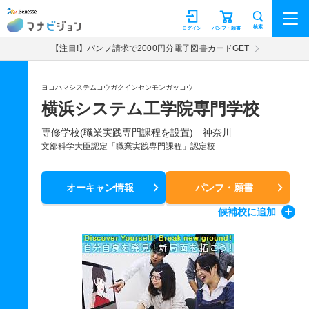
マナビジョン
検索
ログイン
パンフ・願書
【注目!】パンフ請求で2000円分電子図書カードGET
ヨコハマシステムコウガクインセンモンガッコウ
横浜システム工学院専門学校
専修学校(職業実践専門課程を設置) 神奈川
文部科学大臣認定「職業実践専門課程」認定校
オーキャン情報
パンフ・願書
候補校
に追加