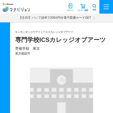
マナビジョン
検索
ログイン
パンフ・願書
【注目!】パンフ請求で2000円分電子図書カードGET
センモンガッコウアイシーエスカレッジオブアーツ
専門学校ICSカレッジオブアーツ
専修学校 東京
東京都認可